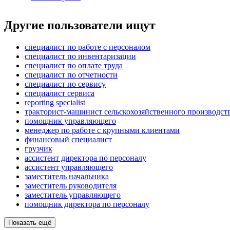
Другие пользователи ищут
специалист по работе с персоналом
специалист по инвентаризации
специалист по оплате труда
специалист по отчетности
специалист по сервису
специалист сервиса
reporting specialist
тракторист-машинист сельскохозяйственного производст
помощник управляющего
менеджер по работе с крупными клиентами
финансовый специалист
грузчик
ассистент директора по персоналу
ассистент управляющего
заместитель начальника
заместитель руководителя
заместитель управляющего
помощник директора по персоналу
Показать ещё