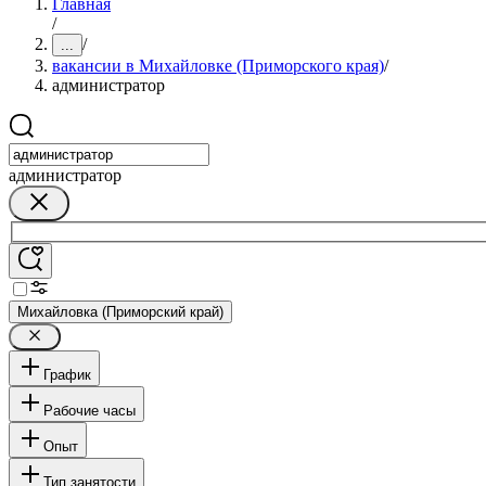
Главная
/
/
...
вакансии в Михайловке (Приморского края)
/
администратор
администратор
Михайловка (Приморский край)
График
Рабочие часы
Опыт
Тип занятости